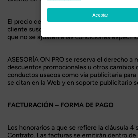
Aceptar
El precio de las suscripciones activas se pod
cliente suscrito. Lo anteriormente dicho, si
que no se ajusten a las condiciones específi
ASESORÍA ON PRO se reserva el derecho a mod
descuentos promocionales u otros cambios d
conductos usados como vía publicitaria para c
se citan en la Web y en soporte publicitario 
FACTURACIÓN – FORMA DE PAGO
Los honorarios a que se refiere la cláusula 4
Contrato. Las facturas se emitirán dentro de 