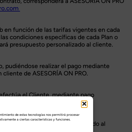
e Contrato, corresponderá a ASESORÍA ON PRO
ro.com
 en función de las tarifas vigentes en cada
las condiciones específicas de cada Plan o
iará presupuesto personalizado al cliente.
o, pudiéndose realizar el pago mediante
 son cliente de ASESORÍA ON PRO.
 efectúa el Cliente, mediante pago
entimiento de estas tecnologías nos permitirá procesar
tivamente a ciertas características y funciones.
vigente en cada momento y remitido al