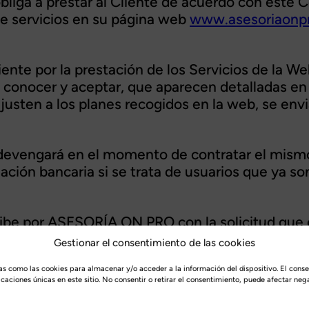
bliga a prestar al Cliente de acuerdo con est
de servicios en su página web
www.asesoriaonp
nte por la prestación de los Servicios de la Web
conocer y aceptar, que aparecen detalladas en 
ajusten a los planes recogidos en la web, se env
se devengará en el momento de contratar el mism
iación bancaria si se trata de usuarios que ya
rcibe por ASESORÍA ON PRO con la solicitud que
ión bancaria (suscripción).
Gestionar el consentimiento de las cookies
ías como las cookies para almacenar y/o acceder a la información del dispositivo. El cons
ciones únicas en este sitio. No consentir o retirar el consentimiento, puede afectar nega
do conforme a la normativa fiscal y contable 
co.